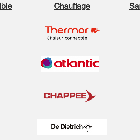
ible
Chauffage
San